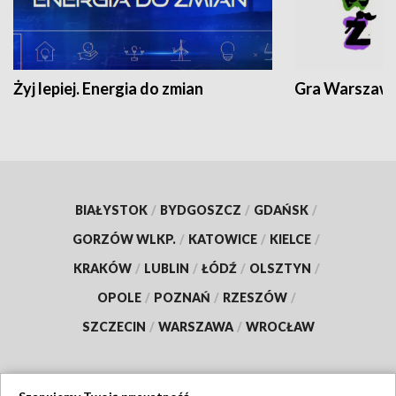
Żyj lepiej. Energia do zmian
Gra Warszaw
BIAŁYSTOK
/
BYDGOSZCZ
/
GDAŃSK
/
GORZÓW WLKP.
/
KATOWICE
/
KIELCE
/
KRAKÓW
/
LUBLIN
/
ŁÓDŹ
/
OLSZTYN
/
OPOLE
/
POZNAŃ
/
RZESZÓW
/
SZCZECIN
/
WARSZAWA
/
WROCŁAW