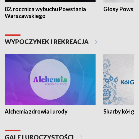
82. rocznica wybuchu Powstania
Głosy Powsta
Warszawskiego
WYPOCZYNEK I REKREACJA
Alchemia zdrowia i urody
Skarby kół go
GALE I UROCZYSTOŚCI