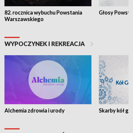
82. rocznica wybuchu Powstania
Głosy Powsta
Warszawskiego
WYPOCZYNEK I REKREACJA
Alchemia zdrowia i urody
Skarby kół go