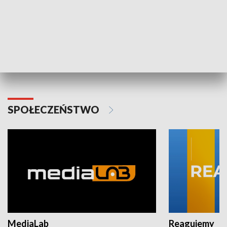
Plebiscyt Najlepsi Sportowcy
Wiadomości 
Warszawy 2025
SPOŁECZEŃSTWO
MediaLab
Reagujemy