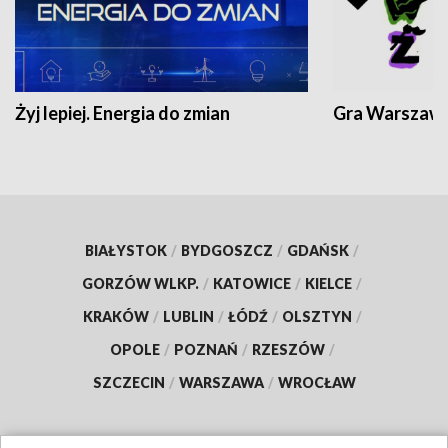
Żyj lepiej. Energia do zmian
Gra Warszaw
BIAŁYSTOK
/
BYDGOSZCZ
/
GDAŃSK
/
GORZÓW WLKP.
/
KATOWICE
/
KIELCE
/
KRAKÓW
/
LUBLIN
/
ŁÓDŹ
/
OLSZTYN
/
OPOLE
/
POZNAŃ
/
RZESZÓW
/
SZCZECIN
/
WARSZAWA
/
WROCŁAW