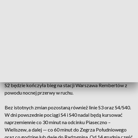
jedynie między 15 a 20 grudnia w godzinach nocnych (22:30–
4:30), w związku z pracami przygotowawczymi do
modernizacji odcinka Warszawa Wawer – Otwock.
Szczegóły większych zmian, planowanych na 2026 rok, PKP
PLK przedstawi w późniejszym terminie. Linia S2 również
zachowa obecny układ kursów. Pociągi będą odjeżdżać co
pół godziny – z Sulejówka Miłosny o 12 i 42 minucie po
godzinie, a z Lotniska Chopina o 26 i 56 minucie. W 2026
roku możliwe są zmiany wynikające z budowy tuneli w rejonie
Rembertowa i Wesołej. Już teraz ostatnia para pociągów linii
S2 będzie kończyła bieg na stacji Warszawa Rembertów z
powodu nocnej przerwy w ruchu.
Bez istotnych zmian pozostaną również linie S3 oraz S4/S40.
W dni powszednie pociągi S4 i S40 nadal będą kursować
naprzemiennie co 30 minut na odcinku Piaseczno –
Wieliszew, a dalej — co 60 minut do Zegrza Południowego
oraz co godzinę lub dwie do Radzymina. Od 14 grudnia część