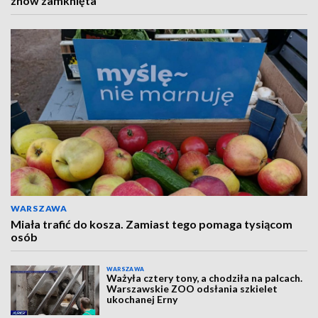
znów zamknięta
WARSZAWA
Miała trafić do kosza. Zamiast tego pomaga tysiącom
osób
WARSZAWA
Ważyła cztery tony, a chodziła na palcach.
Warszawskie ZOO odsłania szkielet
ukochanej Erny