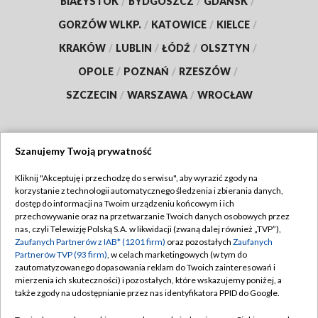
BIAŁYSTOK
/
BYDGOSZCZ
/
GDAŃSK
/
GORZÓW WLKP.
/
KATOWICE
/
KIELCE
/
KRAKÓW
/
LUBLIN
/
ŁÓDŹ
/
OLSZTYN
/
OPOLE
/
POZNAŃ
/
RZESZÓW
/
SZCZECIN
/
WARSZAWA
/
WROCŁAW
Szanujemy Twoją prywatność
Dołącz do nas:
Kliknij "Akceptuję i przechodzę do serwisu", aby wyrazić zgody na
korzystanie z technologii automatycznego śledzenia i zbierania danych,
TVP
dostęp do informacji na Twoim urządzeniu końcowym i ich
Abonament TVP
przechowywanie oraz na przetwarzanie Twoich danych osobowych przez
Regulamin TVP
nas, czyli Telewizję Polską S.A. w likwidacji (zwaną dalej również „TVP”),
Emisja w TVP
Polityka prywatności
Zaufanych Partnerów z IAB* (1201 firm)
oraz pozostałych
Zaufanych
Partnerów TVP (93 firm)
, w celach marketingowych (w tym do
Centrum informacji TVP
Moje zgody
zautomatyzowanego dopasowania reklam do Twoich zainteresowań i
mierzenia ich skuteczności) i pozostałych, które wskazujemy poniżej, a
Naziemna Telewizja Cyfrowa
Pomoc
także zgody na udostępnianie przez nas identyfikatora PPID do Google.
Sklep TVP
Biuro reklamy