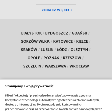
ZOBACZ WIĘCEJ
BIAŁYSTOK
/
BYDGOSZCZ
/
GDAŃSK
/
GORZÓW WLKP.
/
KATOWICE
/
KIELCE
/
KRAKÓW
/
LUBLIN
/
ŁÓDŹ
/
OLSZTYN
/
OPOLE
/
POZNAŃ
/
RZESZÓW
/
SZCZECIN
/
WARSZAWA
/
WROCŁAW
Szanujemy Twoją prywatność
Dołącz do nas:
Kliknij "Akceptuję i przechodzę do serwisu", aby wyrazić zgody na
korzystanie z technologii automatycznego śledzenia i zbierania danych,
TVP
dostęp do informacji na Twoim urządzeniu końcowym i ich
Abonament TVP
przechowywanie oraz na przetwarzanie Twoich danych osobowych przez
Regulamin TVP