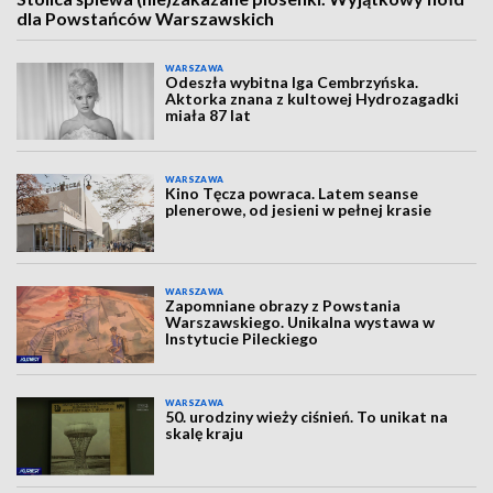
dla Powstańców Warszawskich
WARSZAWA
Odeszła wybitna Iga Cembrzyńska.
Aktorka znana z kultowej Hydrozagadki
miała 87 lat
WARSZAWA
Kino Tęcza powraca. Latem seanse
plenerowe, od jesieni w pełnej krasie
WARSZAWA
Zapomniane obrazy z Powstania
Warszawskiego. Unikalna wystawa w
Instytucie Pileckiego
WARSZAWA
50. urodziny wieży ciśnień. To unikat na
skalę kraju