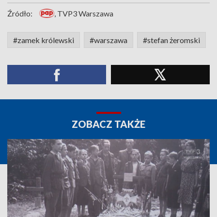
Źródło:
, TVP3 Warszawa
#zamek królewski
#warszawa
#stefan żeromski
ZOBACZ TAKŻE