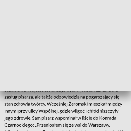
Puentą pokazu jest jednak akcent nadziei – niezwykle
plastyczne odwołanie do idei odbudowy zamku, stolicy i
kraju, a zarazem wizji szklanych domów. Ten motyw z
Przedwiośnia to ponadczasowy symbol marzenia o
społeczeństwie opartym na równości, sprawiedliwości i
powszechnym dobrobycie.
Stefan Żeromski w Zamku Królewskim
W 1924 roku Stefan Żeromski zamieszkał w południowym
skrzydle Zamku Królewskiego. Decyzja prezydenta
Stanisława Wojciechowskiego była wyrazem uznania dla
zasług pisarza, ale także odpowiedzią na pogarszający się
stan zdrowia twórcy. Wcześniej Żeromski mieszkał między
innymi przy ulicy Wspólnej, gdzie wilgoć i chłód niszczyły
jego zdrowie. Sam pisarz wspominał w liście do Konrada
Czarnockiego: „Przeniosłem się ze wsi do Warszawy.