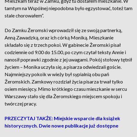
Mieszkam teraz w Zamku, gdyż tu dostałem mieszkanie. W
tamtym na Wspólnej niepodobna było egzystować, toteż tam
stale chorowałem”.
Do Zamku Żeromski wprowadził się ze swoją partnerką,
Anną Zawadzką, oraz ich córką Moniką. Mieszkanie
składało się z trzech pokoi. W gabinecie Żeromski pisał
codziennie od 9.00 do 15.00, po czym czytał teksty Annie i
nanosił poprawki zgodnie z jej uwagami. Pokój stołowy tętnił
życiem – Monika uczyła się, a pisarza odwiedzali goście.
Najmniejszy pokoik w wieży był sypialnią obu pań
Żeromskich. Zamkowy rozdział życia pisarza trwał tylko
osiem miesięcy. Mimo krótkiego czasu mieszkanie w sercu
Warszawy stało się dla Żeromskiego miejscem spokoju i
twórczej pracy.
PRZECZYTAJ TAKŻE: Miejskie wsparcie dla książek
historycznych. Dwie nowe publikacje już dostępne