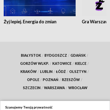
Żyj lepiej. Energia do zmian
Gra Warszaw
BIAŁYSTOK
/
BYDGOSZCZ
/
GDAŃSK
/
GORZÓW WLKP.
/
KATOWICE
/
KIELCE
/
KRAKÓW
/
LUBLIN
/
ŁÓDŹ
/
OLSZTYN
/
OPOLE
/
POZNAŃ
/
RZESZÓW
/
SZCZECIN
/
WARSZAWA
/
WROCŁAW
Szanujemy Twoją prywatność