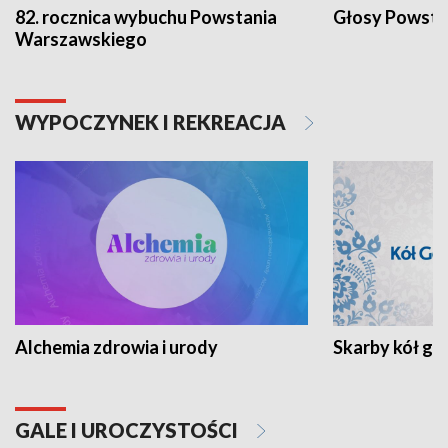
82. rocznica wybuchu Powstania
Głosy Powsta
Warszawskiego
WYPOCZYNEK I REKREACJA
Alchemia zdrowia i urody
Skarby kół go
GALE I UROCZYSTOŚCI