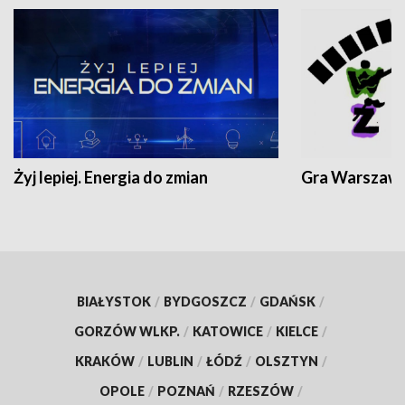
Żyj lepiej. Energia do zmian
Gra Warszaw
BIAŁYSTOK
/
BYDGOSZCZ
/
GDAŃSK
/
GORZÓW WLKP.
/
KATOWICE
/
KIELCE
/
KRAKÓW
/
LUBLIN
/
ŁÓDŹ
/
OLSZTYN
/
OPOLE
/
POZNAŃ
/
RZESZÓW
/