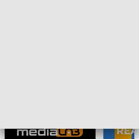
Plebiscyt Najlepsi Sportowcy
Wiadomości 
Warszawy 2025
SPOŁECZEŃSTWO