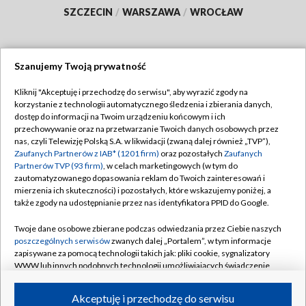
SZCZECIN
/
WARSZAWA
/
WROCŁAW
Szanujemy Twoją prywatność
Dołącz do nas:
Kliknij "Akceptuję i przechodzę do serwisu", aby wyrazić zgody na
korzystanie z technologii automatycznego śledzenia i zbierania danych,
TVP
dostęp do informacji na Twoim urządzeniu końcowym i ich
Abonament TVP
przechowywanie oraz na przetwarzanie Twoich danych osobowych przez
Regulamin TVP
nas, czyli Telewizję Polską S.A. w likwidacji (zwaną dalej również „TVP”),
Emisja w TVP
Zaufanych Partnerów z IAB* (1201 firm)
oraz pozostałych
Zaufanych
Polityka prywatności
Partnerów TVP (93 firm)
, w celach marketingowych (w tym do
Centrum informacji TVP
Moje zgody
zautomatyzowanego dopasowania reklam do Twoich zainteresowań i
mierzenia ich skuteczności) i pozostałych, które wskazujemy poniżej, a
Naziemna Telewizja Cyfrowa
Pomoc
także zgody na udostępnianie przez nas identyfikatora PPID do Google.
Sklep TVP
Biuro reklamy
Twoje dane osobowe zbierane podczas odwiedzania przez Ciebie naszych
Rada Programowa
poszczególnych serwisów
zwanych dalej „Portalem”, w tym informacje
Kontakt
zapisywane za pomocą technologii takich jak: pliki cookie, sygnalizatory
System NOS
WWW lub innych podobnych technologii umożliwiających świadczenie
dopasowanych i bezpiecznych usług, personalizację treści oraz reklam,
Informacje o nadawcy
Kanały
udostępnianie funkcji mediów społecznościowych oraz analizowanie
Akceptuję i przechodzę do serwisu
ruchu w Internecie.
Program dla prasy