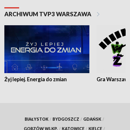
ARCHIWUM TVP3 WARSZAWA
Żyj lepiej. Energia do zmian
Gra Warszaw
BIAŁYSTOK
/
BYDGOSZCZ
/
GDAŃSK
/
GORZÓW WLKP.
/
KATOWICE
/
KIELCE
/