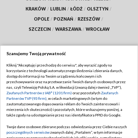
KRAKÓW
/
LUBLIN
/
ŁÓDŹ
/
OLSZTYN
/
OPOLE
/
POZNAŃ
/
RZESZÓW
/
SZCZECIN
/
WARSZAWA
/
WROCŁAW
Szanujemy Twoją prywatność
Dołącz do nas:
Kliknij "Akceptuję i przechodzę do serwisu", aby wyrazić zgody na
korzystanie z technologii automatycznego śledzenia i zbierania danych,
TVP
dostęp do informacji na Twoim urządzeniu końcowym i ich
Abonament TVP
przechowywanie oraz na przetwarzanie Twoich danych osobowych przez
Regulamin TVP
nas, czyli Telewizję Polską S.A. w likwidacji (zwaną dalej również „TVP”),
Emisja w TVP
Zaufanych Partnerów z IAB* (1201 firm)
oraz pozostałych
Zaufanych
Polityka prywatności
Partnerów TVP (93 firm)
, w celach marketingowych (w tym do
Centrum informacji TVP
Moje zgody
zautomatyzowanego dopasowania reklam do Twoich zainteresowań i
mierzenia ich skuteczności) i pozostałych, które wskazujemy poniżej, a
Naziemna Telewizja Cyfrowa
Pomoc
także zgody na udostępnianie przez nas identyfikatora PPID do Google.
Sklep TVP
Biuro reklamy
Twoje dane osobowe zbierane podczas odwiedzania przez Ciebie naszych
Rada Programowa
poszczególnych serwisów
zwanych dalej „Portalem”, w tym informacje
Kontakt
zapisywane za pomocą technologii takich jak: pliki cookie, sygnalizatory