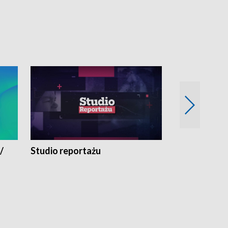
/
Studio reportażu
Eksperyment