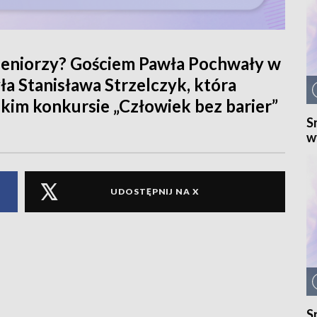
ę seniorzy? Gościem Pawła Pochwały w
ła Stanisława Strzelczyk, która
kim konkursie „Człowiek bez barier”
S
w
UDOSTĘPNIJ NA X
S