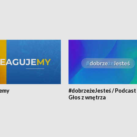
jemy
#dobrzeżeJesteś / Podcast 
Głos z wnętrza