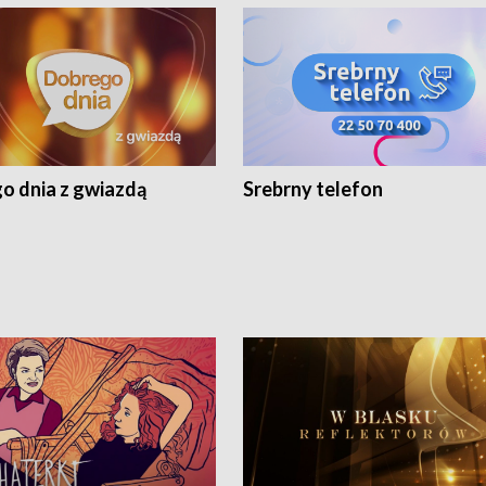
o dnia z gwiazdą
Srebrny telefon