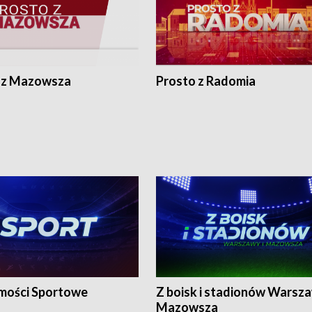
 z Mazowsza
Prosto z Radomia
ości Sportowe
Z boisk i stadionów Warsza
Mazowsza