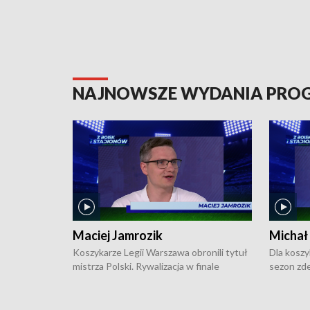
NAJNOWSZE WYDANIA PR
Maciej Jamrozik
Michał
Koszykarze Legii Warszawa obronili tytuł
Dla koszy
mistrza Polski. Rywalizacja w finale
sezon zde
ekstraklasy toczyła się do czterech
Najpierw 
zwycięstw i dopiero ostatni, siódmy mecz
międzyna
okazał się decydujący. W hali przy
Ligę Półn