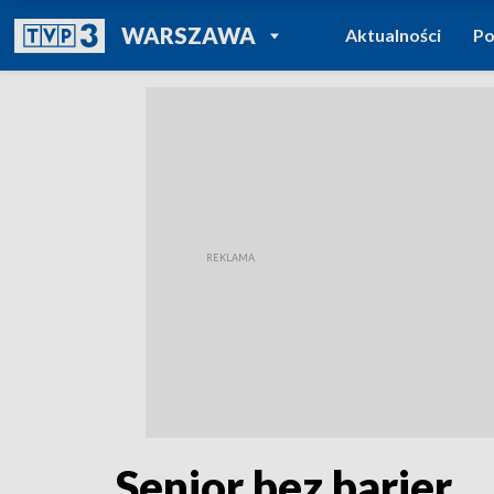
POWRÓT DO
WARSZAWA
Aktualności
Po
TVP REGIONY
Senior bez barier