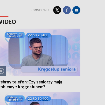
UDOSTĘPNIJ:
WIDEO
rebrny telefon: Czy seniorzy mają
roblemy z kręgosłupem?