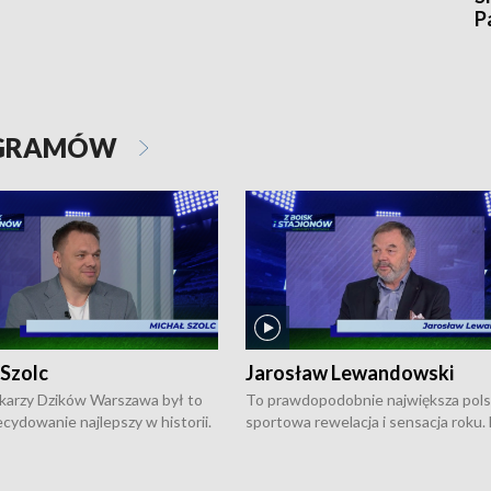
P
OGRAMÓW
 Szolc
Jarosław Lewandowski
karzy Dzików Warszawa był to
To prawdopodobnie największa pol
cydowanie najlepszy w historii.
sportowa rewelacja i sensacja roku.
pierwszy raz sięgnęli po
Chwalińska podbiła serca całej Pols
rodowe trofeum, wygrywając
kortach imienia Rolanda Garrosa w
ocno Europejską. Potem zaczęli
wielkoszlemowym turnieju French 