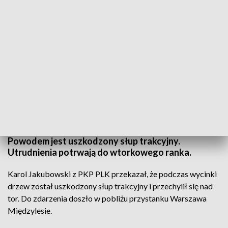
Zdjęcie ilustracyjne. Fot. PAP/Przemysław Piątkowski
Między stacjami Warszawa Wawer i Warszawa
Falenica pociągi kursują tylko po jednym torze.
Powodem jest uszkodzony słup trakcyjny.
Utrudnienia potrwają do wtorkowego ranka.
Karol Jakubowski z PKP PLK przekazał, że podczas wycinki
drzew został uszkodzony słup trakcyjny i przechylił się nad
tor. Do zdarzenia doszło w pobliżu przystanku Warszawa
Międzylesie.