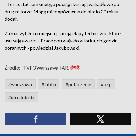
- Tor został zamknięty, a pociągi kursują wahadłowo po
drugim torze. Mogą mieć opóźnienia do około 20 minut -
dodał.
Zaznaczył, że na miejscu pracują ekipy techniczne, które
usuwają awarię. - Prace potrwają do wtorku, do godzin
porannych - powiedział Jakubowski.
Źródło:
TVP3 Warszawa, IAR,
#warszawa
#lublin
#połączenie
#pkp
#utrudnienia