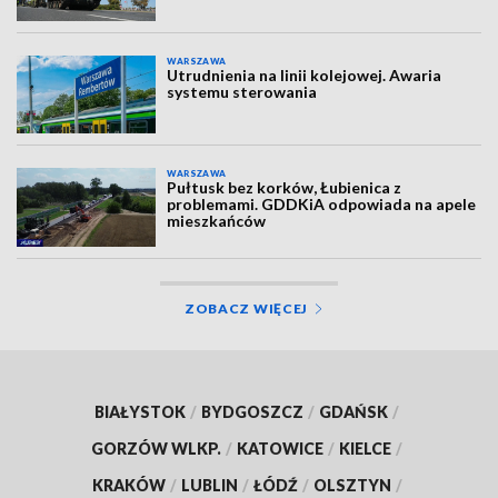
WARSZAWA
Utrudnienia na linii kolejowej. Awaria
systemu sterowania
WARSZAWA
Pułtusk bez korków, Łubienica z
problemami. GDDKiA odpowiada na apele
mieszkańców
ZOBACZ WIĘCEJ
BIAŁYSTOK
/
BYDGOSZCZ
/
GDAŃSK
/
GORZÓW WLKP.
/
KATOWICE
/
KIELCE
/
KRAKÓW
/
LUBLIN
/
ŁÓDŹ
/
OLSZTYN
/