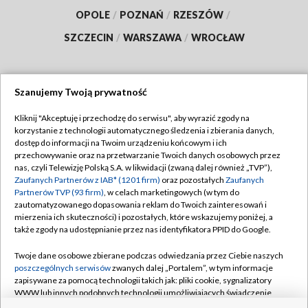
OPOLE
/
POZNAŃ
/
RZESZÓW
/
SZCZECIN
/
WARSZAWA
/
WROCŁAW
Szanujemy Twoją prywatność
Dołącz do nas:
Kliknij "Akceptuję i przechodzę do serwisu", aby wyrazić zgody na
korzystanie z technologii automatycznego śledzenia i zbierania danych,
TVP
dostęp do informacji na Twoim urządzeniu końcowym i ich
Abonament TVP
przechowywanie oraz na przetwarzanie Twoich danych osobowych przez
Regulamin TVP
nas, czyli Telewizję Polską S.A. w likwidacji (zwaną dalej również „TVP”),
Emisja w TVP
Polityka prywatności
Zaufanych Partnerów z IAB* (1201 firm)
oraz pozostałych
Zaufanych
Partnerów TVP (93 firm)
, w celach marketingowych (w tym do
Centrum informacji TVP
Moje zgody
zautomatyzowanego dopasowania reklam do Twoich zainteresowań i
mierzenia ich skuteczności) i pozostałych, które wskazujemy poniżej, a
Naziemna Telewizja Cyfrowa
Pomoc
także zgody na udostępnianie przez nas identyfikatora PPID do Google.
Sklep TVP
Biuro reklamy
Twoje dane osobowe zbierane podczas odwiedzania przez Ciebie naszych
Rada Programowa
Kontakt
poszczególnych serwisów
zwanych dalej „Portalem”, w tym informacje
zapisywane za pomocą technologii takich jak: pliki cookie, sygnalizatory
System NOS
WWW lub innych podobnych technologii umożliwiających świadczenie
dopasowanych i bezpiecznych usług, personalizację treści oraz reklam,