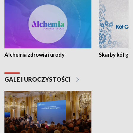
Alchemia zdrowia i urody
Skarby kół go
GALE I UROCZYSTOŚCI