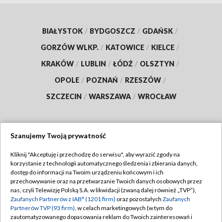
BIAŁYSTOK
/
BYDGOSZCZ
/
GDAŃSK
/
GORZÓW WLKP.
/
KATOWICE
/
KIELCE
/
KRAKÓW
/
LUBLIN
/
ŁÓDŹ
/
OLSZTYN
/
OPOLE
/
POZNAŃ
/
RZESZÓW
/
SZCZECIN
/
WARSZAWA
/
WROCŁAW
Szanujemy Twoją prywatność
Dołącz do nas:
Kliknij "Akceptuję i przechodzę do serwisu", aby wyrazić zgody na
korzystanie z technologii automatycznego śledzenia i zbierania danych,
TVP
dostęp do informacji na Twoim urządzeniu końcowym i ich
Abonament TVP
przechowywanie oraz na przetwarzanie Twoich danych osobowych przez
Regulamin TVP
nas, czyli Telewizję Polską S.A. w likwidacji (zwaną dalej również „TVP”),
Emisja w TVP
Zaufanych Partnerów z IAB* (1201 firm)
oraz pozostałych
Zaufanych
Polityka prywatności
Partnerów TVP (93 firm)
, w celach marketingowych (w tym do
Centrum informacji TVP
Moje zgody
zautomatyzowanego dopasowania reklam do Twoich zainteresowań i