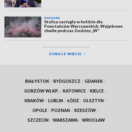
WARSZAWA
Stolica zastygła w hołdzie dla
Powstańców Warszawskich. Wyjątkowe
chwile podczas Godziny „W”
ZOBACZ WIĘCEJ
BIAŁYSTOK
/
BYDGOSZCZ
/
GDAŃSK
/
GORZÓW WLKP.
/
KATOWICE
/
KIELCE
/
KRAKÓW
/
LUBLIN
/
ŁÓDŹ
/
OLSZTYN
/
OPOLE
/
POZNAŃ
/
RZESZÓW
/
SZCZECIN
/
WARSZAWA
/
WROCŁAW