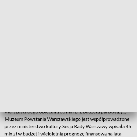
- Nowa przestrzeń magazynowa, stworzona według
współczesnych zaleceń, ma także część do opracowywania
zbiorów. Bedzie więcej przestrzeni na magazyny. Sami
jesteśmy zaskoczeni tym, jak wiele eksponatów trafia do nas
każdego roku. Niedawno wspólnie z panem prezydentem
przeżywaliśmy kolejne znalezisko - skrytkę pod podłogą
domu na Saskiej Kępie. Taką kolekcję trzeba w całości
opracować. W nowym budynku, oprócz powierzchni
magazynowej będzie przylegająca do niej przestrzeń, w
której te zbiory będą opracowywane - ocenił.
Jak tłumaczył, podpisana w piątek umowa „jest umową na
138,9 mln zł. Premier Donald Tusk i prezydent Rafał
Trzaskowski w 80. rocznicę wybuchu Powstania
Warszawskiego obiecali 100 mln zł z budżetu państwa. (...)
Muzeum Powstania Warszawskiego jest współprowadzone
przez ministerstwo kultury. Sesja Rady Warszawy wpisała 45
mln zł w budżet i wieloletnią prognozę finansową na lata