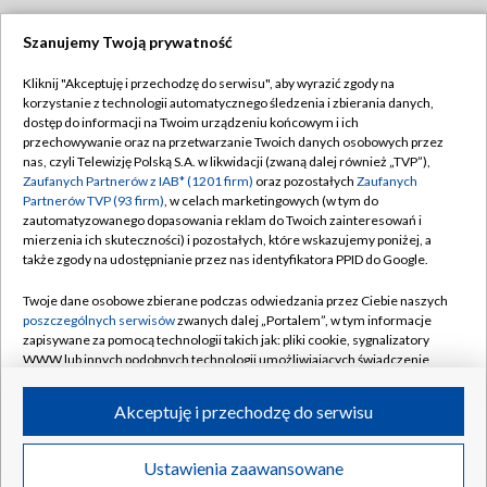
Szanujemy Twoją prywatność
Dołącz do nas:
Kliknij "Akceptuję i przechodzę do serwisu", aby wyrazić zgody na
korzystanie z technologii automatycznego śledzenia i zbierania danych,
TVP
dostęp do informacji na Twoim urządzeniu końcowym i ich
Abonament TVP
przechowywanie oraz na przetwarzanie Twoich danych osobowych przez
Regulamin TVP
nas, czyli Telewizję Polską S.A. w likwidacji (zwaną dalej również „TVP”),
Emisja w TVP
Polityka prywatności
Zaufanych Partnerów z IAB* (1201 firm)
oraz pozostałych
Zaufanych
Partnerów TVP (93 firm)
, w celach marketingowych (w tym do
Centrum informacji TVP
Moje zgody
zautomatyzowanego dopasowania reklam do Twoich zainteresowań i
mierzenia ich skuteczności) i pozostałych, które wskazujemy poniżej, a
Naziemna Telewizja Cyfrowa
Pomoc
także zgody na udostępnianie przez nas identyfikatora PPID do Google.
Sklep TVP
Biuro reklamy
Twoje dane osobowe zbierane podczas odwiedzania przez Ciebie naszych
Rada Programowa
Kontakt
poszczególnych serwisów
zwanych dalej „Portalem”, w tym informacje
zapisywane za pomocą technologii takich jak: pliki cookie, sygnalizatory
System NOS
WWW lub innych podobnych technologii umożliwiających świadczenie
dopasowanych i bezpiecznych usług, personalizację treści oraz reklam,
Informacje o nadawcy
Kanały
udostępnianie funkcji mediów społecznościowych oraz analizowanie
Akceptuję i przechodzę do serwisu
ruchu w Internecie.
Program dla prasy
©2026 Telewizja Polska S.A. w likwidacji
Biuro Reklamy
Twoje dane osobowe zbierane podczas odwiedzania przez Ciebie
Ustawienia zaawansowane
poszczególnych serwisów
na Portalu, takie jak adresy IP, identyfikatory