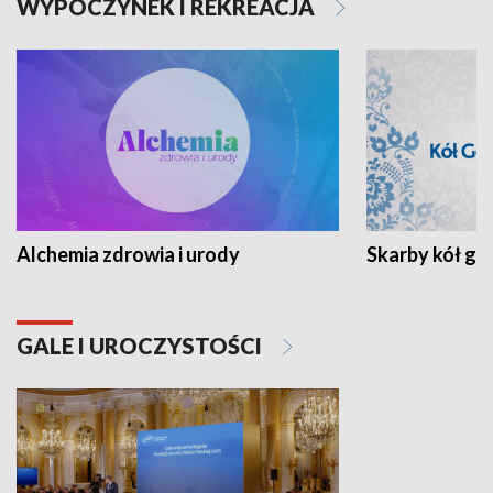
WYPOCZYNEK I REKREACJA
Alchemia zdrowia i urody
Skarby kół go
GALE I UROCZYSTOŚCI