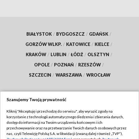
BIAŁYSTOK
/
BYDGOSZCZ
/
GDAŃSK
/
GORZÓW WLKP.
/
KATOWICE
/
KIELCE
/
KRAKÓW
/
LUBLIN
/
ŁÓDŹ
/
OLSZTYN
/
OPOLE
/
POZNAŃ
/
RZESZÓW
/
SZCZECIN
/
WARSZAWA
/
WROCŁAW
Szanujemy Twoją prywatność
Dołącz do nas:
Kliknij "Akceptuję i przechodzę do serwisu", aby wyrazić zgody na
korzystanie z technologii automatycznego śledzenia i zbierania danych,
TVP
dostęp do informacji na Twoim urządzeniu końcowym i ich
Abonament TVP
przechowywanie oraz na przetwarzanie Twoich danych osobowych przez
Regulamin TVP
nas, czyli Telewizję Polską S.A. w likwidacji (zwaną dalej również „TVP”),
Emisja w TVP