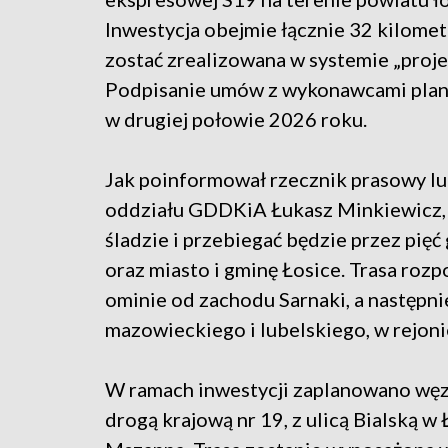
Inwestycja obejmie łącznie 32 kilometr
zostać zrealizowana w systemie „projek
Podpisanie umów z wykonawcami plan
w drugiej połowie 2026 roku.
Jak poinformował rzecznik prasowy l
oddziału GDDKiA Łukasz Minkiewicz,
śladzie i przebiegać będzie przez pięć
oraz miasto i gminę Łosice. Trasa roz
ominie od zachodu Sarnaki, a następn
mazowieckiego i lubelskiego, w rejon
W ramach inwestycji zaplanowano węz
drogą krajową nr 19, z ulicą Bialską 