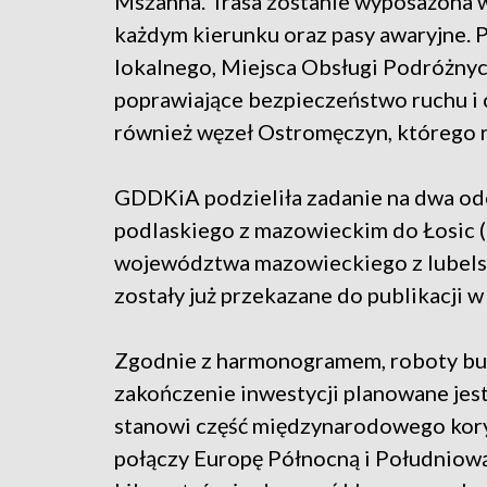
Mszanna. Trasa zostanie wyposażona 
każdym kierunku oraz pasy awaryjne. 
lokalnego, Miejsca Obsługi Podróżnych
poprawiające bezpieczeństwo ruchu i 
również węzeł Ostromęczyn, którego re
GDDKiA podzieliła zadanie na dwa odc
podlaskiego z mazowieckim do Łosic (1
województwa mazowieckiego z lubelsk
zostały już przekazane do publikacji 
Zgodnie z harmonogramem, roboty bud
zakończenie inwestycji planowane je
stanowi część międzynarodowego kory
połączy Europę Północną i Południową.