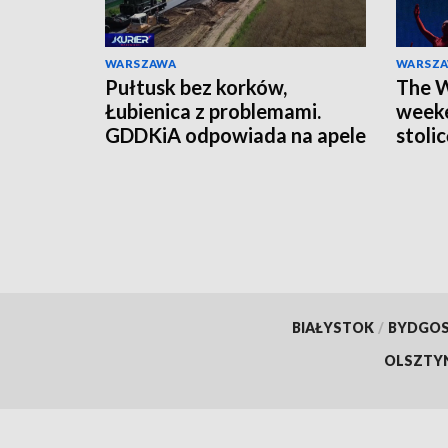
WARSZAWA
WARSZ
Pułtusk bez korków,
The W
Łubienica z problemami.
weeke
GDDKiA odpowiada na apele
stoli
mieszkańców
czeka
BIAŁYSTOK
/
BYDGO
OLSZTY