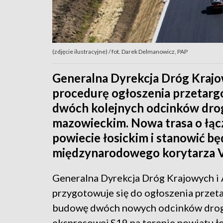
(zdjęcie ilustracyjne) / fot. Darek Delmanowicz, PAP
Generalna Dyrekcja Dróg Krajo
procedurę ogłoszenia przetarg
dwóch kolejnych odcinków dro
mazowieckim. Nowa trasa o łąc
powiecie łosickim i stanowić b
międzynarodowego korytarza Vi
Generalna Dyrekcja Dróg Krajowych i
przygotowuje się do ogłoszenia przet
budowę dwóch nowych odcinków dro
ekspresowej S19 na terenie powiatu ło