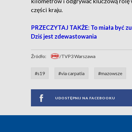
kilometrów i odgrywać kluczową rolę
części kraju.
PRZECZYTAJ TAKŻE: To miała być zup
Dziś jest zdewastowania
Źródło:
/TVP3 Warszawa
#s19
#via carpatia
#mazowsze
UDOSTĘPNIJ NA FACEBOOKU