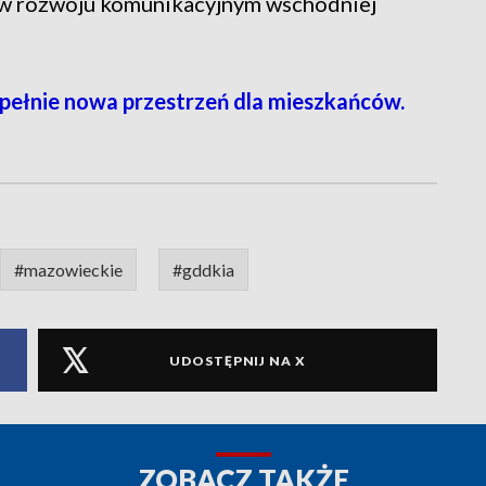
 w rozwoju komunikacyjnym wschodniej
ełnie nowa przestrzeń dla mieszkańców.
#mazowieckie
#gddkia
UDOSTĘPNIJ NA X
ZOBACZ TAKŻE