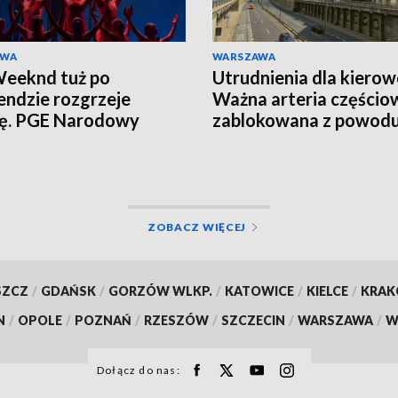
AWA
WARSZAWA
eeknd tuż po
Utrudnienia dla kiero
ndzie rozgrzeje
Ważna arteria częścio
cę. PGE Narodowy
zablokowana z powod
ją tłumy
remontu
ZOBACZ WIĘCEJ
SZCZ
/
GDAŃSK
/
GORZÓW WLKP.
/
KATOWICE
/
KIELCE
/
KRA
N
/
OPOLE
/
POZNAŃ
/
RZESZÓW
/
SZCZECIN
/
WARSZAWA
/
W
Dołącz do nas: