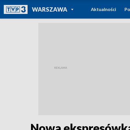
POWRÓT DO
WARSZAWA
Aktualności
Po
TVP REGIONY
Nowa ekspresówka