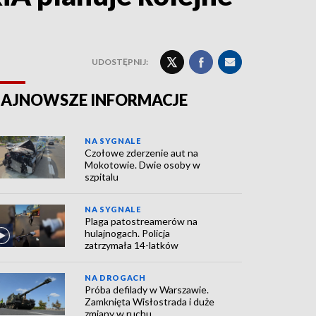
UDOSTĘPNIJ:
AJNOWSZE INFORMACJE
NA SYGNALE
Czołowe zderzenie aut na
Mokotowie. Dwie osoby w
szpitalu
NA SYGNALE
Plaga patostreamerów na
hulajnogach. Policja
zatrzymała 14-latków
NA DROGACH
Próba defilady w Warszawie.
Zamknięta Wisłostrada i duże
zmiany w ruchu