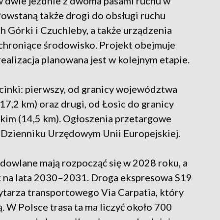
w dwie jezdnie z dwoma pasami ruchu w
Powstaną także drogi do obsługi ruchu
 Górki i Czuchleby, a także urządzenia
chroniące środowisko. Projekt obejmuje
alizacja planowana jest w kolejnym etapie.
inki: pierwszy, od granicy województwa
7,2 km) oraz drugi, od Łosic do granicy
im (14,5 km). Ogłoszenia przetargowe
w Dzienniku Urzędowym Unii Europejskiej.
owlane mają rozpocząć się w 2028 roku, a
st na lata 2030–2031. Droga ekspresowa S19
tarza transportowego Via Carpatia, który
 W Polsce trasa ta ma liczyć około 700