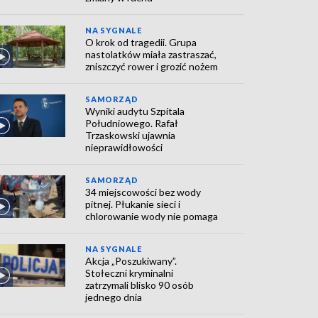
NA SYGNALE
O krok od tragedii. Grupa
nastolatków miała zastraszać,
zniszczyć rower i grozić nożem
SAMORZĄD
Wyniki audytu Szpitala
Południowego. Rafał
Trzaskowski ujawnia
nieprawidłowości
SAMORZĄD
34 miejscowości bez wody
pitnej. Płukanie sieci i
chlorowanie wody nie pomaga
NA SYGNALE
Akcja „Poszukiwany”.
Stołeczni kryminalni
zatrzymali blisko 90 osób
jednego dnia