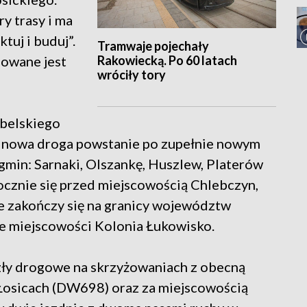
y trasy i ma
tuj i buduj”.
Tramwaje pojechały
Rakowiecką. Po 60 latach
owane jest
wróciły tory
ubelskiego
 nowa droga powstanie po zupełnie nowym
 gmin: Sarnaki, Olszankę, Huszlew, Platerów
pocznie się przed miejscowością Chlebczyn,
ie zakończy się na granicy województw
ie miejscowości Kolonia Łukowisko.
ły drogowe na skrzyżowaniach z obecną
w Łosicach (DW698) oraz za miejscowością