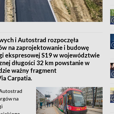
wych i Autostrad rozpoczęła
ów na zaprojektowanie i budowę
gi ekspresowej S19 w województwie
znej długości 32 km powstanie w
ędzie ważny fragment
a Carpatia.
 Autostrad
argów na
gi
sickiego.