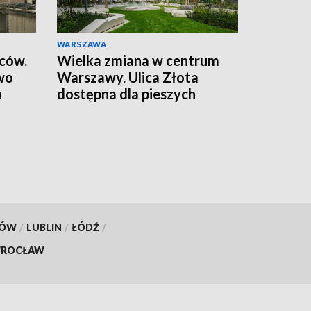
WARSZAWA
wców.
Wielka zmiana w centrum
wo
Warszawy. Ulica Złota
u
dostępna dla pieszych
KÓW
/
LUBLIN
/
ŁÓDŹ
/
ROCŁAW