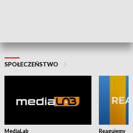
Plebiscyt Najlepsi Sportowcy
Wiadomości 
Warszawy 2025
SPOŁECZEŃSTWO
MediaLab
Reagujemy