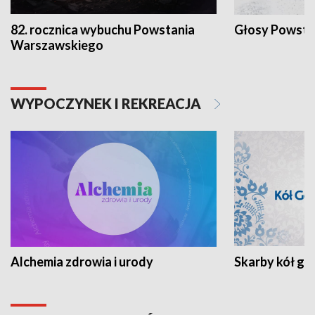
82. rocznica wybuchu Powstania
Głosy Powsta
Warszawskiego
WYPOCZYNEK I REKREACJA
Alchemia zdrowia i urody
Skarby kół go