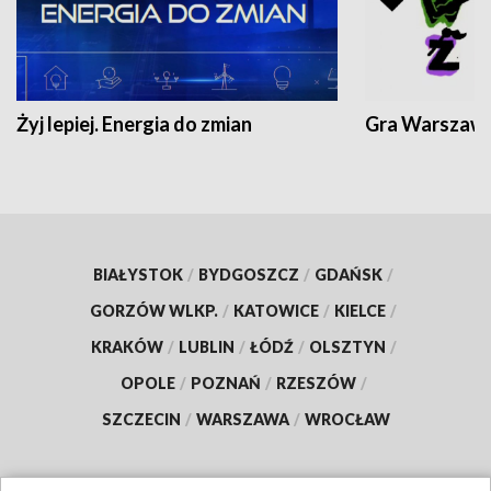
Żyj lepiej. Energia do zmian
Gra Warszaw
BIAŁYSTOK
/
BYDGOSZCZ
/
GDAŃSK
/
GORZÓW WLKP.
/
KATOWICE
/
KIELCE
/
KRAKÓW
/
LUBLIN
/
ŁÓDŹ
/
OLSZTYN
/
OPOLE
/
POZNAŃ
/
RZESZÓW
/
SZCZECIN
/
WARSZAWA
/
WROCŁAW