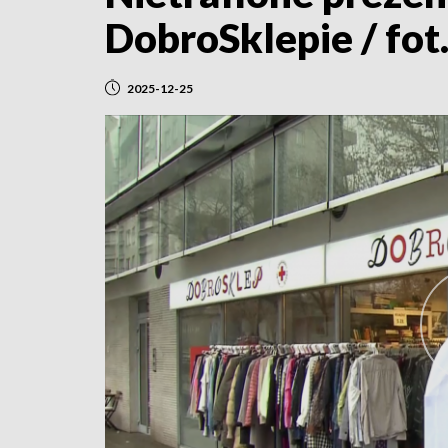
DobroSklepie / fo
2025-12-25