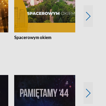
Spacerowym okiem
Filmowe spo