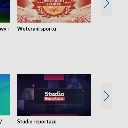
wy i
Weterani sportu
Najlepsi Sp
2024
/
Studio reportażu
Eksperyment