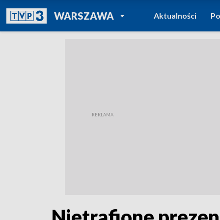
POWRÓT DO
WARSZAWA
Aktualności
Po
TVP REGIONY
Nietrafione prezen