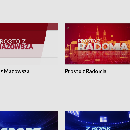
 z Mazowsza
Prosto z Radomia