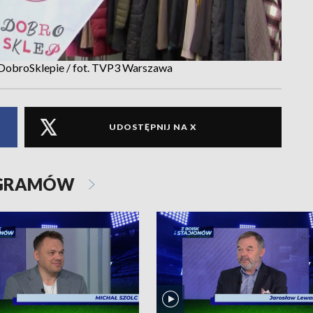
 DobroSklepie / fot. TVP3 Warszawa
UDOSTĘPNIJ NA X
OGRAMÓW