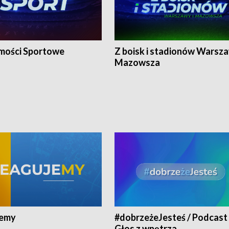
ości Sportowe
Z boisk i stadionów Warsza
Mazowsza
jemy
#dobrzeżeJesteś / Podcast 
Głos z wnętrza