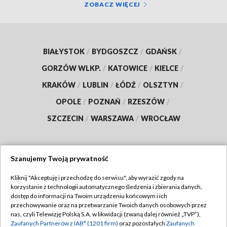
ZOBACZ WIĘCEJ
BIAŁYSTOK
/
BYDGOSZCZ
/
GDAŃSK
/
GORZÓW WLKP.
/
KATOWICE
/
KIELCE
/
KRAKÓW
/
LUBLIN
/
ŁÓDŹ
/
OLSZTYN
/
OPOLE
/
POZNAŃ
/
RZESZÓW
/
SZCZECIN
/
WARSZAWA
/
WROCŁAW
Szanujemy Twoją prywatność
Dołącz do nas:
Kliknij "Akceptuję i przechodzę do serwisu", aby wyrazić zgody na
korzystanie z technologii automatycznego śledzenia i zbierania danych,
TVP
dostęp do informacji na Twoim urządzeniu końcowym i ich
Abonament TVP
przechowywanie oraz na przetwarzanie Twoich danych osobowych przez
Regulamin TVP
nas, czyli Telewizję Polską S.A. w likwidacji (zwaną dalej również „TVP”),
Emisja w TVP
Polityka prywatności
Zaufanych Partnerów z IAB* (1201 firm)
oraz pozostałych
Zaufanych