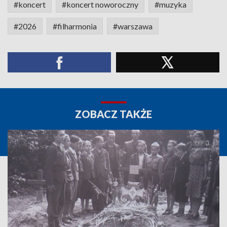
#koncert
#koncert noworoczny
#muzyka
#2026
#filharmonia
#warszawa
ZOBACZ TAKŻE