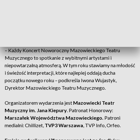
o zajęcie miejsc do godziny 17:30. Po rozpoczęciu koncertu
wejście na widownię będzie możliwe dopiero w przerwie po
pierwszej części.
Nowy Rok z muzyką
– Każdy Koncert Noworoczny Mazowieckiego Teatru
Muzycznego to spotkanie z wybitnymi artystami i
niepowtarzalną atmosferą. W tym roku stawiamy na młodość
i świeżość interpretacji, które najlepiej oddają ducha
początku nowego roku – podkreśla Iwona Wujastyk,
Dyrektor Mazowieckiego Teatru Muzycznego.
Organizatorem wydarzenia jest
Mazowiecki Teatr
Muzyczny im. Jana Kiepury
. Patronat Honorowy:
Marszałek Województwa Mazowieckiego.
Patroni
medialni: Chillizet,
TVP3 Warszawa
, TVP Info, Orfeo.