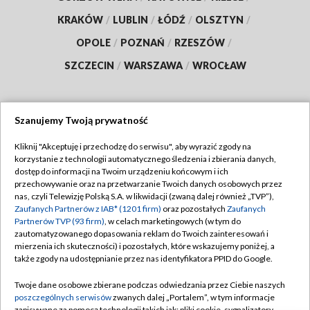
KRAKÓW
/
LUBLIN
/
ŁÓDŹ
/
OLSZTYN
/
OPOLE
/
POZNAŃ
/
RZESZÓW
/
SZCZECIN
/
WARSZAWA
/
WROCŁAW
Szanujemy Twoją prywatność
Dołącz do nas:
Kliknij "Akceptuję i przechodzę do serwisu", aby wyrazić zgody na
korzystanie z technologii automatycznego śledzenia i zbierania danych,
TVP
dostęp do informacji na Twoim urządzeniu końcowym i ich
Abonament TVP
przechowywanie oraz na przetwarzanie Twoich danych osobowych przez
Regulamin TVP
nas, czyli Telewizję Polską S.A. w likwidacji (zwaną dalej również „TVP”),
Emisja w TVP
Zaufanych Partnerów z IAB* (1201 firm)
oraz pozostałych
Zaufanych
Polityka prywatności
Partnerów TVP (93 firm)
, w celach marketingowych (w tym do
Centrum informacji TVP
Moje zgody
zautomatyzowanego dopasowania reklam do Twoich zainteresowań i
mierzenia ich skuteczności) i pozostałych, które wskazujemy poniżej, a
Naziemna Telewizja Cyfrowa
Pomoc
także zgody na udostępnianie przez nas identyfikatora PPID do Google.
Sklep TVP
Biuro reklamy
Twoje dane osobowe zbierane podczas odwiedzania przez Ciebie naszych
Rada Programowa
poszczególnych serwisów
zwanych dalej „Portalem”, w tym informacje
Kontakt
zapisywane za pomocą technologii takich jak: pliki cookie, sygnalizatory