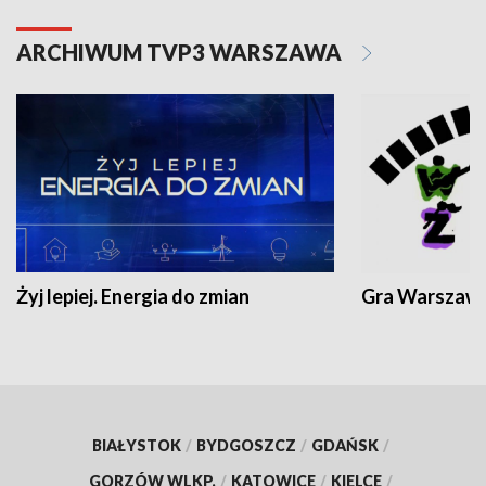
ARCHIWUM TVP3 WARSZAWA
Żyj lepiej. Energia do zmian
Gra Warszaw
BIAŁYSTOK
/
BYDGOSZCZ
/
GDAŃSK
/
GORZÓW WLKP.
/
KATOWICE
/
KIELCE
/